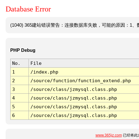
Database Error
(1040) 365建站错误警告：连接数据库失败，可能的原因：1、数
PHP Debug
No.
File
1
/index.php
2
/source/function/function_extend.php
3
/source/class/jzmysql.class.php
4
/source/class/jzmysql.class.php
5
/source/class/jzmysql.class.php
6
/source/class/jzmysql.class.php
www.365jz.com
已经将此