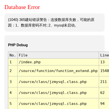
Database Error
(1040) 365建站错误警告：连接数据库失败，可能的原
因：1、数据库密码不对; 2、mysql未启动。
PHP Debug
No.
File
Line
1
/index.php
13
2
/source/function/function_extend.php
1548
3
/source/class/jzmysql.class.php
211
4
/source/class/jzmysql.class.php
62
5
/source/class/jzmysql.class.php
94