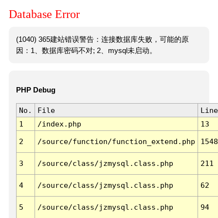
Database Error
(1040) 365建站错误警告：连接数据库失败，可能的原
因：1、数据库密码不对; 2、mysql未启动。
PHP Debug
No.
File
Line
1
/index.php
13
2
/source/function/function_extend.php
1548
3
/source/class/jzmysql.class.php
211
4
/source/class/jzmysql.class.php
62
5
/source/class/jzmysql.class.php
94