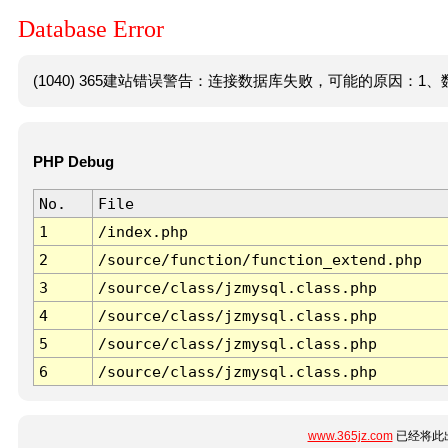
Database Error
(1040) 365建站错误警告：连接数据库失败，可能的原因：1、数
PHP Debug
No.
File
1
/index.php
2
/source/function/function_extend.php
3
/source/class/jzmysql.class.php
4
/source/class/jzmysql.class.php
5
/source/class/jzmysql.class.php
6
/source/class/jzmysql.class.php
www.365jz.com
已经将此