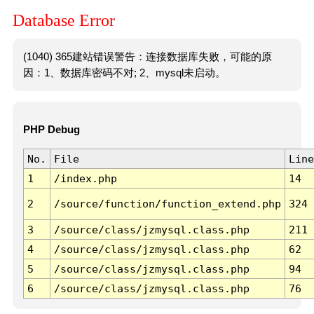
Database Error
(1040) 365建站错误警告：连接数据库失败，可能的原
因：1、数据库密码不对; 2、mysql未启动。
PHP Debug
No.
File
Line
1
/index.php
14
2
/source/function/function_extend.php
324
3
/source/class/jzmysql.class.php
211
4
/source/class/jzmysql.class.php
62
5
/source/class/jzmysql.class.php
94
6
/source/class/jzmysql.class.php
76