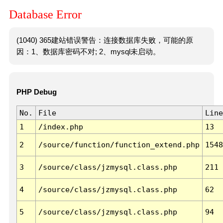
Database Error
(1040) 365建站错误警告：连接数据库失败，可能的原
因：1、数据库密码不对; 2、mysql未启动。
PHP Debug
No.
File
Line
1
/index.php
13
2
/source/function/function_extend.php
1548
3
/source/class/jzmysql.class.php
211
4
/source/class/jzmysql.class.php
62
5
/source/class/jzmysql.class.php
94