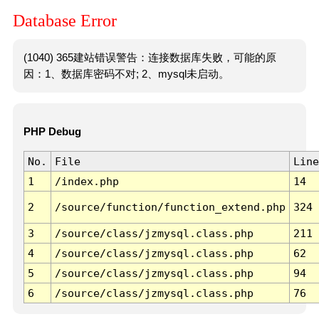
Database Error
(1040) 365建站错误警告：连接数据库失败，可能的原
因：1、数据库密码不对; 2、mysql未启动。
PHP Debug
No.
File
Line
1
/index.php
14
2
/source/function/function_extend.php
324
3
/source/class/jzmysql.class.php
211
4
/source/class/jzmysql.class.php
62
5
/source/class/jzmysql.class.php
94
6
/source/class/jzmysql.class.php
76