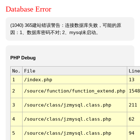
Database Error
(1040) 365建站错误警告：连接数据库失败，可能的原
因：1、数据库密码不对; 2、mysql未启动。
PHP Debug
No.
File
Line
1
/index.php
13
2
/source/function/function_extend.php
1548
3
/source/class/jzmysql.class.php
211
4
/source/class/jzmysql.class.php
62
5
/source/class/jzmysql.class.php
94