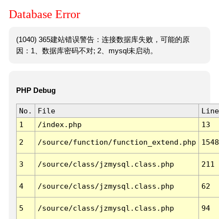
Database Error
(1040) 365建站错误警告：连接数据库失败，可能的原
因：1、数据库密码不对; 2、mysql未启动。
PHP Debug
No.
File
Line
1
/index.php
13
2
/source/function/function_extend.php
1548
3
/source/class/jzmysql.class.php
211
4
/source/class/jzmysql.class.php
62
5
/source/class/jzmysql.class.php
94