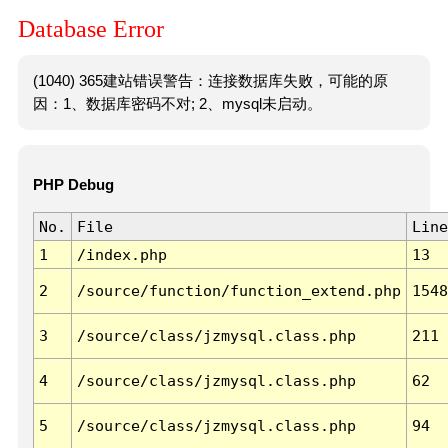
Database Error
(1040) 365建站错误警告：连接数据库失败，可能的原
因：1、数据库密码不对; 2、mysql未启动。
PHP Debug
No.
File
Line
1
/index.php
13
2
/source/function/function_extend.php
1548
3
/source/class/jzmysql.class.php
211
4
/source/class/jzmysql.class.php
62
5
/source/class/jzmysql.class.php
94