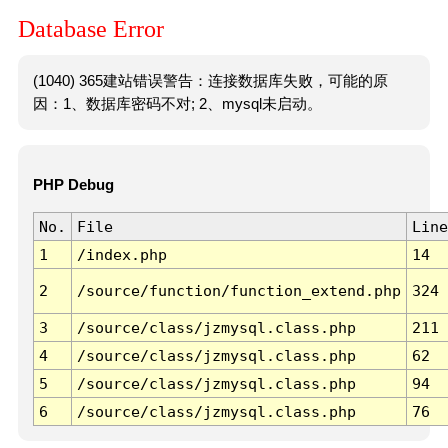
Database Error
(1040) 365建站错误警告：连接数据库失败，可能的原
因：1、数据库密码不对; 2、mysql未启动。
PHP Debug
No.
File
Line
1
/index.php
14
2
/source/function/function_extend.php
324
3
/source/class/jzmysql.class.php
211
4
/source/class/jzmysql.class.php
62
5
/source/class/jzmysql.class.php
94
6
/source/class/jzmysql.class.php
76