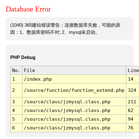
Database Error
(1040) 365建站错误警告：连接数据库失败，可能的原
因：1、数据库密码不对; 2、mysql未启动。
PHP Debug
No.
File
Line
1
/index.php
14
2
/source/function/function_extend.php
324
3
/source/class/jzmysql.class.php
211
4
/source/class/jzmysql.class.php
62
5
/source/class/jzmysql.class.php
94
6
/source/class/jzmysql.class.php
76