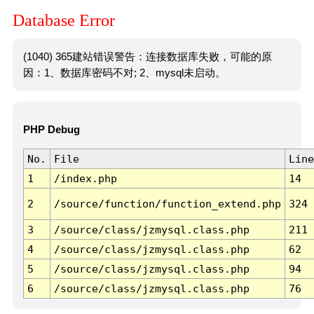
Database Error
(1040) 365建站错误警告：连接数据库失败，可能的原
因：1、数据库密码不对; 2、mysql未启动。
PHP Debug
No.
File
Line
1
/index.php
14
2
/source/function/function_extend.php
324
3
/source/class/jzmysql.class.php
211
4
/source/class/jzmysql.class.php
62
5
/source/class/jzmysql.class.php
94
6
/source/class/jzmysql.class.php
76