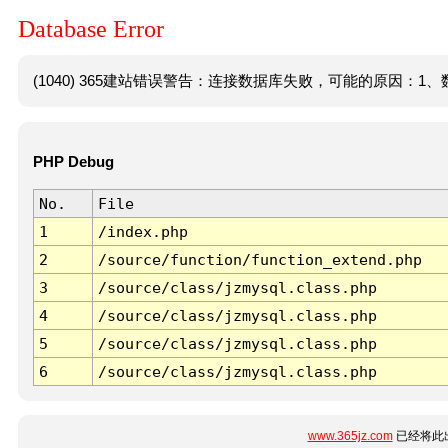
Database Error
(1040) 365建站错误警告：连接数据库失败，可能的原因：1、数
PHP Debug
No.
File
1
/index.php
2
/source/function/function_extend.php
3
/source/class/jzmysql.class.php
4
/source/class/jzmysql.class.php
5
/source/class/jzmysql.class.php
6
/source/class/jzmysql.class.php
www.365jz.com
已经将此