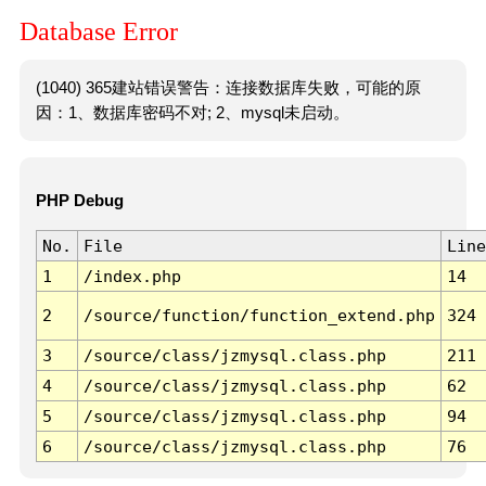
Database Error
(1040) 365建站错误警告：连接数据库失败，可能的原
因：1、数据库密码不对; 2、mysql未启动。
PHP Debug
No.
File
Line
1
/index.php
14
2
/source/function/function_extend.php
324
3
/source/class/jzmysql.class.php
211
4
/source/class/jzmysql.class.php
62
5
/source/class/jzmysql.class.php
94
6
/source/class/jzmysql.class.php
76