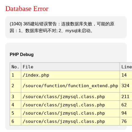
Database Error
(1040) 365建站错误警告：连接数据库失败，可能的原
因：1、数据库密码不对; 2、mysql未启动。
PHP Debug
No.
File
Line
1
/index.php
14
2
/source/function/function_extend.php
324
3
/source/class/jzmysql.class.php
211
4
/source/class/jzmysql.class.php
62
5
/source/class/jzmysql.class.php
94
6
/source/class/jzmysql.class.php
76