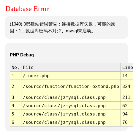
Database Error
(1040) 365建站错误警告：连接数据库失败，可能的原
因：1、数据库密码不对; 2、mysql未启动。
PHP Debug
No.
File
Line
1
/index.php
14
2
/source/function/function_extend.php
324
3
/source/class/jzmysql.class.php
211
4
/source/class/jzmysql.class.php
62
5
/source/class/jzmysql.class.php
94
6
/source/class/jzmysql.class.php
76