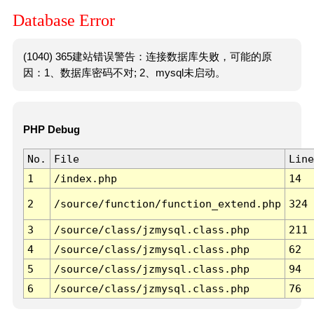
Database Error
(1040) 365建站错误警告：连接数据库失败，可能的原
因：1、数据库密码不对; 2、mysql未启动。
PHP Debug
No.
File
Line
1
/index.php
14
2
/source/function/function_extend.php
324
3
/source/class/jzmysql.class.php
211
4
/source/class/jzmysql.class.php
62
5
/source/class/jzmysql.class.php
94
6
/source/class/jzmysql.class.php
76