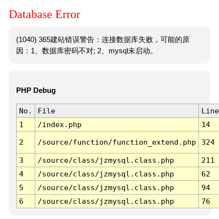
Database Error
(1040) 365建站错误警告：连接数据库失败，可能的原
因：1、数据库密码不对; 2、mysql未启动。
PHP Debug
No.
File
Line
1
/index.php
14
2
/source/function/function_extend.php
324
3
/source/class/jzmysql.class.php
211
4
/source/class/jzmysql.class.php
62
5
/source/class/jzmysql.class.php
94
6
/source/class/jzmysql.class.php
76