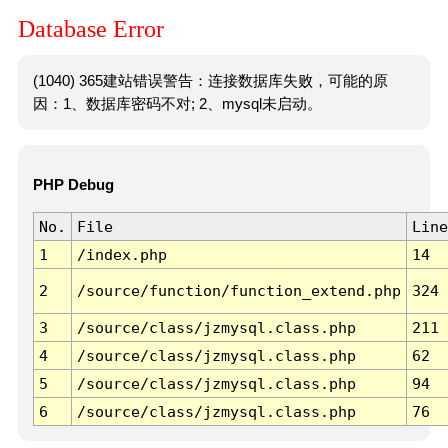
Database Error
(1040) 365建站错误警告：连接数据库失败，可能的原
因：1、数据库密码不对; 2、mysql未启动。
PHP Debug
No.
File
Line
1
/index.php
14
2
/source/function/function_extend.php
324
3
/source/class/jzmysql.class.php
211
4
/source/class/jzmysql.class.php
62
5
/source/class/jzmysql.class.php
94
6
/source/class/jzmysql.class.php
76