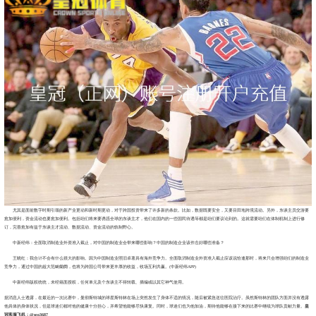
尤其是面前数字时期引颈的新产业更动和新时期更动，对于跨国投资带来了许多新的条款。比如，数据既要安全，又要目田地跨境流动。另外，东谈主员交游要
愈加便利，资金流动也要愈加便利。包括咱们将来要诱惑全球的东谈主才，他们在国内的一些国民待遇等都是咱们要议论到的。这就需要咱们在体制机制上进行修
订，完善愈加有益于东谈主才流动、数据流动、资金流动的轨制野心。
中新经纬：全面取消制造业外资准入截止，对中国的制造业会带来哪些影响？中国的制造企业该作念好哪些准备？
王晓红：我合计不会有什么很大的影响。因为中国制造业照旧卓著具有海外竞争力。全面取消制造业外资准入截止应该说恰逢那时，将来只会增强咱们的制造业
竞争力，通过中国的超大范畴阛阓，也将为跨国公司带来更丰厚的收益，收场互利共赢。(中新经纬APP)
中新经纬版权统统，未经籍面授权，任何单元及个东谈主不得转载、摘编或以其它神气使用。
据消息人士透露，在最近的一次比赛中，曼彻斯特城的球星斯特林在场上突然发生了身体不适的情况，随后被紧急送往医院治疗。虽然斯特林的团队方面并没有透露
他具体的身体状况，但是球迷们都对他的健康十分担心，并希望他能够尽快康复。同时，球迷们也为他加油，期待他能够在接下来的比赛中继续为球队贡献力量。
皇
冠客服飞机：@seo3687