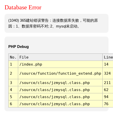
Database Error
(1040) 365建站错误警告：连接数据库失败，可能的原
因：1、数据库密码不对; 2、mysql未启动。
PHP Debug
No.
File
Line
1
/index.php
14
2
/source/function/function_extend.php
324
3
/source/class/jzmysql.class.php
211
4
/source/class/jzmysql.class.php
62
5
/source/class/jzmysql.class.php
94
6
/source/class/jzmysql.class.php
76