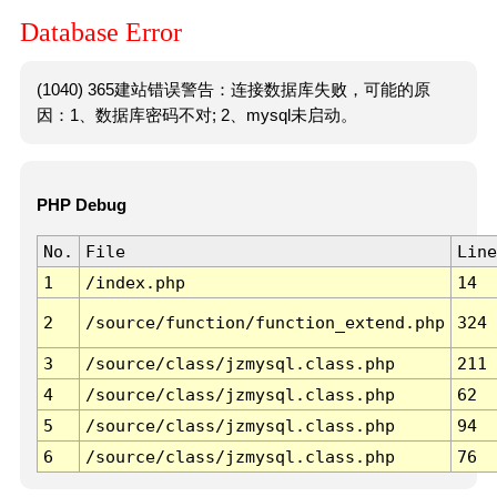
Database Error
(1040) 365建站错误警告：连接数据库失败，可能的原
因：1、数据库密码不对; 2、mysql未启动。
PHP Debug
No.
File
Line
1
/index.php
14
2
/source/function/function_extend.php
324
3
/source/class/jzmysql.class.php
211
4
/source/class/jzmysql.class.php
62
5
/source/class/jzmysql.class.php
94
6
/source/class/jzmysql.class.php
76