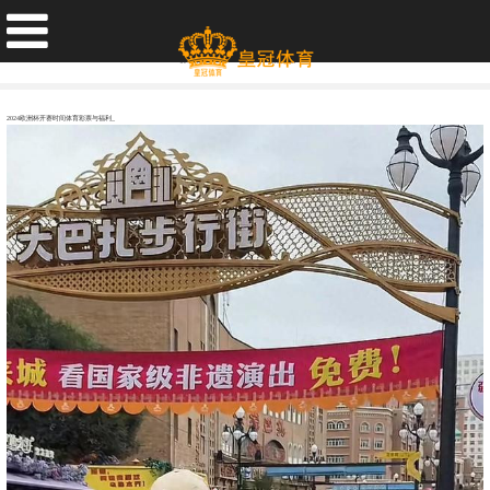
2024欧洲杯开赛时间体育彩票与福利_佟丽娅和董璇母女逛走路街! 小酒窝像姆妈, 董璇大口吃面好有食欲
发布日期：2025-07-26 00:35 点击次数：179
2024欧洲杯开赛时间体育彩票与福利_