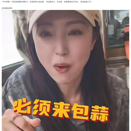
“不许再看！”薛漠虎着脸吓唬阿七，却迎来阿七的白眼，“吃饭要专心，吃完饭，你要看我也不拦你。”薛漠放软口气。
皇冠新版源码