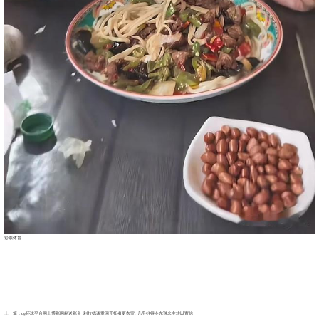
彩票体育
上一篇：
ug环球平台网上博彩网站送彩金_利拉德谈重回开拓者更衣室: 几乎好得令东说念主难以置信