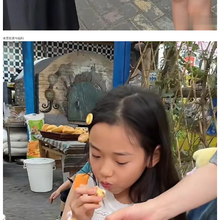
体育彩票与福利