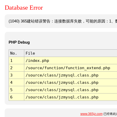
Database Error
(1040) 365建站错误警告：连接数据库失败，可能的原因：1、数
PHP Debug
No.
File
1
/index.php
2
/source/function/function_extend.php
3
/source/class/jzmysql.class.php
4
/source/class/jzmysql.class.php
5
/source/class/jzmysql.class.php
6
/source/class/jzmysql.class.php
www.365jz.com
已经将此