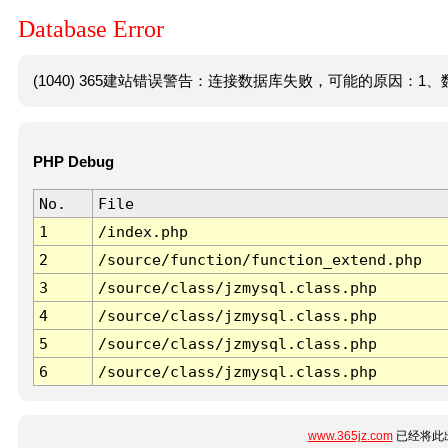
Database Error
(1040) 365建站错误警告：连接数据库失败，可能的原因：1、数
PHP Debug
No.
File
1
/index.php
2
/source/function/function_extend.php
3
/source/class/jzmysql.class.php
4
/source/class/jzmysql.class.php
5
/source/class/jzmysql.class.php
6
/source/class/jzmysql.class.php
www.365jz.com
已经将此