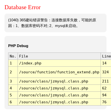
Database Error
(1040) 365建站错误警告：连接数据库失败，可能的原
因：1、数据库密码不对; 2、mysql未启动。
PHP Debug
No.
File
Line
1
/index.php
14
2
/source/function/function_extend.php
324
3
/source/class/jzmysql.class.php
211
4
/source/class/jzmysql.class.php
62
5
/source/class/jzmysql.class.php
94
6
/source/class/jzmysql.class.php
76