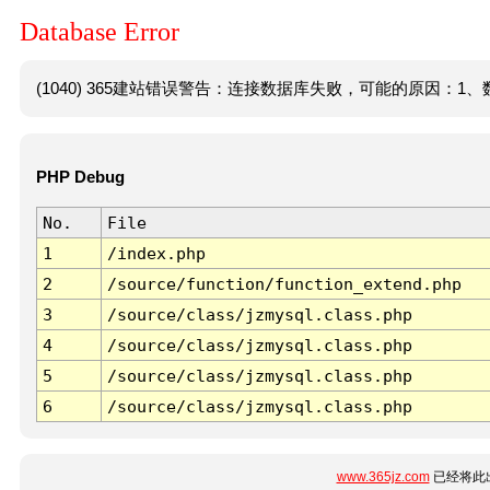
Database Error
(1040) 365建站错误警告：连接数据库失败，可能的原因：1、数
PHP Debug
No.
File
1
/index.php
2
/source/function/function_extend.php
3
/source/class/jzmysql.class.php
4
/source/class/jzmysql.class.php
5
/source/class/jzmysql.class.php
6
/source/class/jzmysql.class.php
www.365jz.com
已经将此