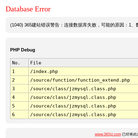
Database Error
(1040) 365建站错误警告：连接数据库失败，可能的原因：1、数
PHP Debug
No.
File
1
/index.php
2
/source/function/function_extend.php
3
/source/class/jzmysql.class.php
4
/source/class/jzmysql.class.php
5
/source/class/jzmysql.class.php
6
/source/class/jzmysql.class.php
www.365jz.com
已经将此