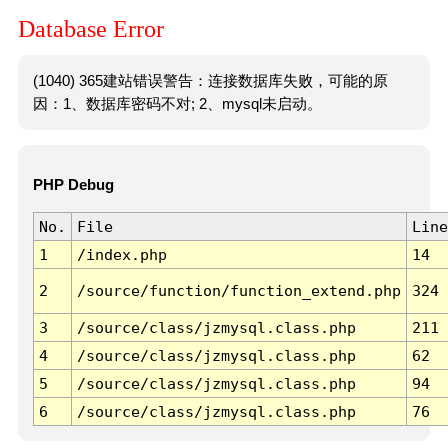
Database Error
(1040) 365建站错误警告：连接数据库失败，可能的原
因：1、数据库密码不对; 2、mysql未启动。
PHP Debug
No.
File
Line
1
/index.php
14
2
/source/function/function_extend.php
324
3
/source/class/jzmysql.class.php
211
4
/source/class/jzmysql.class.php
62
5
/source/class/jzmysql.class.php
94
6
/source/class/jzmysql.class.php
76