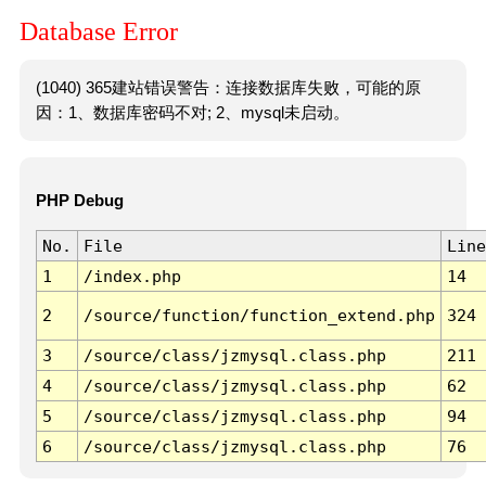
Database Error
(1040) 365建站错误警告：连接数据库失败，可能的原
因：1、数据库密码不对; 2、mysql未启动。
PHP Debug
No.
File
Line
1
/index.php
14
2
/source/function/function_extend.php
324
3
/source/class/jzmysql.class.php
211
4
/source/class/jzmysql.class.php
62
5
/source/class/jzmysql.class.php
94
6
/source/class/jzmysql.class.php
76